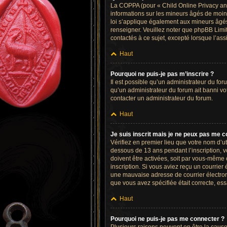
La COPPA (pour « Child Online Privacy and 
informations sur les mineurs âgés de moin
loi s’applique également aux mineurs âgés 
renseigner. Veuillez noter que phpBB Limi
contactés à ce sujet, excepté lorsque l’as
Haut
Pourquoi ne puis-je pas m’inscrire ?
Il est possible qu’un administrateur du for
qu’un administrateur du forum ait banni votr
contacter un administrateur du forum.
Haut
Je suis inscrit mais je ne peux pas me c
Vérifiez en premier lieu que votre nom d’ut
dessous de 13 ans pendant l’inscription, v
doivent être activées, soit par vous-même o
inscription. Si vous aviez reçu un courrier
une mauvaise adresse de courrier électroniq
que vous avez spécifiée était correcte, es
Haut
Pourquoi ne puis-je pas me connecter ?