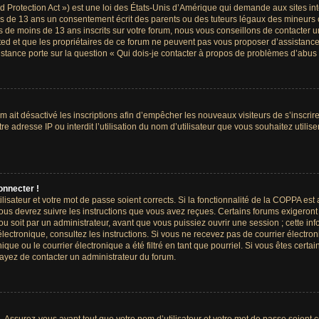
Protection Act ») est une loi des États-Unis d’Amérique qui demande aux sites int
s de 13 ans un consentement écrit des parents ou des tuteurs légaux des mineurs 
de moins de 13 ans inscrits sur votre forum, nous vous conseillons de contacter un
ted et que les propriétaires de ce forum ne peuvent pas vous proposer d’assistance
sistance porte sur la question « Qui dois-je contacter à propos de problèmes d’abus 
um ait désactivé les inscriptions afin d’empêcher les nouveaux visiteurs de s’inscri
e adresse IP ou interdit l’utilisation du nom d’utilisateur que vous souhaitez utilise
onnecter !
ilisateur et votre mot de passe soient corrects. Si la fonctionnalité de la COPPA est
ous devrez suivre les instructions que vous avez reçues. Certains forums exigeront
u soit par un administrateur, avant que vous puissiez ouvrir une session ; cette info
 électronique, consultez les instructions. Si vous ne recevez pas de courrier électr
ue ou le courrier électronique a été filtré en tant que pourriel. Si vous êtes certa
sayez de contacter un administrateur du forum.