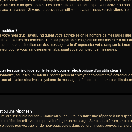
r, sous « Profil », vous pouvez ajouter un avatar en utilisant une des quatre méthode
le transfert d’images locales. Les administrateurs du forum peuvent activer ou non l
 aux utilisateurs. Si vous ne pouvez pas utiliser d’avatars, nous vous invitons à co
 modifier ?
votre nom d’utilisateur, indiquent votre activité selon le nombre de messages que v
strateurs et les modérateurs. Dans la plupart des cas, seul un administrateur du for
me en publiant inutilement des messages afin d’augmenter votre rang sur le forum
ateur pourra vous sanctionner en abaissant votre compteur de messages.
 lorsque je clique sur le lien de courrier électronique d’un utilisateur ?
tionnalité, seuls les utilisateurs inscrits peuvent envoyer des courriers électronique
une utilisation abusive du système de messagerie électronique par des utilisateurs
et ou une réponse ?
um, cliquez sur le bouton « Nouveau sujet ». Pour publier une réponse à un sujet 
oin d’être inscrit avant de pouvoir rédiger un message. Sur chaque forum, une list
le : vous pouvez publier de nouveaux sujets dans ce forum, vous pouvez transférer