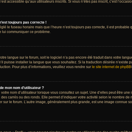
t accessible qu’aux utilisateurs inscrits. Si vous n’êtes pas inscrit, c’est l’occasion
n’est toujours pas correcte !
églé le fuseau horaire mais que l’heure n’est toujours pas correcte, il est probable 
 de lui communiquer ce problème.
 votre langue sur le forum, soit le logiciel n’a pas encore été traduit dans votre l
’il puisse installer la langue que vous souhaitez. Si la traduction désirée n’existe p
ction. Pour plus d’informations, veuillez vous rendre sur
le site internet de phpBB
 de mon nom d’utilisateur ?
otre nom d’utilisateur lorsque vous consultez un sujet. Une d’elles peut être une 
 des carrés ou des ronds. Elle permet d’indiquer votre activité selon le nombre d
ulier sur le forum. L’autre image, généralement plus grande, est une image connue s
.