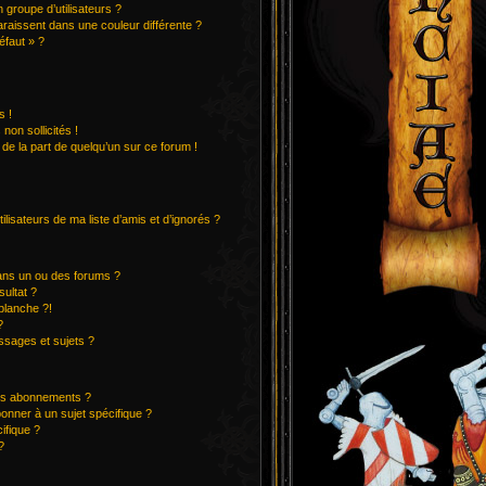
groupe d’utilisateurs ?
araissent dans une couleur différente ?
éfaut » ?
s !
on sollicités !
 de la part de quelqu’un sur ce forum !
lisateurs de ma liste d’amis et d’ignorés ?
ans un ou des forums ?
ultat ?
blanche ?!
?
sages et sujets ?
 les abonnements ?
onner à un sujet spécifique ?
ifique ?
?