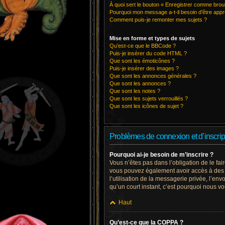
À quoi sert le bouton « Enregistrer comme brouill
Pourquoi mon message a-t-il besoin d’être app
Comment puis-je remonter mes sujets ?
Mise en forme et types de sujets
Qu’est-ce que le BBCode ?
Puis-je insérer du code HTML ?
Que sont les émoticônes ?
Puis-je insérer des images ?
Que sont les annonces générales ?
Que sont les annonces ?
Que sont les notes ?
Que sont les sujets verrouillés ?
Que sont les icônes de sujet ?
Problèmes de connexion et d’inscrip
Pourquoi ai-je besoin de m’inscrire ?
Vous n’êtes pas dans l’obligation de le fai
vous pouvez également avoir accès à des fo
l’utilisation de la messagerie privée, l’env
qu’un court instant, c’est pourquoi nous 
Haut
Qu’est-ce que la COPPA ?