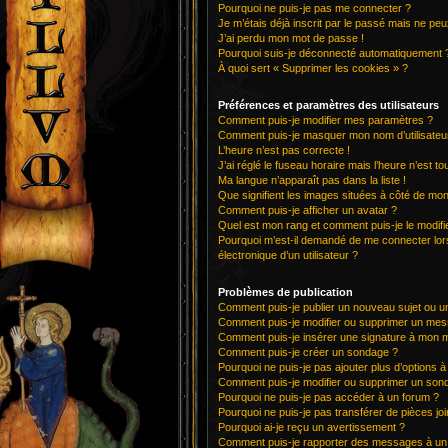
Pourquoi ne puis-je pas me connecter ?
Je m’étais déjà inscrit par le passé mais ne pe
J’ai perdu mon mot de passe !
Pourquoi suis-je déconnecté automatiquement 
À quoi sert « Supprimer les cookies » ?
Préférences et paramètres des utilisateurs
Comment puis-je modifier mes paramètres ?
Comment puis-je masquer mon nom d’utilisateur de
L’heure n’est pas correcte !
J’ai réglé le fuseau horaire mais l’heure n’est t
Ma langue n’apparaît pas dans la liste !
Que signifient les images situées à côté de mon 
Comment puis-je afficher un avatar ?
Quel est mon rang et comment puis-je le modifi
Pourquoi m’est-il demandé de me connecter lorsq
électronique d’un utilisateur ?
Problèmes de publication
Comment puis-je publier un nouveau sujet ou u
Comment puis-je modifier ou supprimer un me
Comment puis-je insérer une signature à mon
Comment puis-je créer un sondage ?
Pourquoi ne puis-je pas ajouter plus d’options 
Comment puis-je modifier ou supprimer un son
Pourquoi ne puis-je pas accéder à un forum ?
Pourquoi ne puis-je pas transférer de pièces joi
Pourquoi ai-je reçu un avertissement ?
Comment puis-je rapporter des messages à un