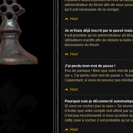
Plusieurs raisons peuvent en être la cause.
administrateur du forum afin de vous assure
qu’il soit nécessaire de la corriger.
Haut
Je m’étais déjà inscrit par le passé mai
Il est possible qu’un administrateur ait 
utilisateurs inactifs afin de réduire la tai
discussions du forum.
Haut
J’ai perdu mon mot de passe !
Pas de panique ! Bien que votre mot de pass
sur « J’ai perdu mon mot de passe ». Suiv
Cependant, si vous ne pouvez pas réinitial
Haut
Pourquoi suis-je déconnecté automatiq
Si vous ne cochez pas la case « Se souven
d’éviter que votre compte soit utilisé par 
n’est pas recommandé si vous accédez au fo
cette case à cocher, il est probable qu’un a
Haut