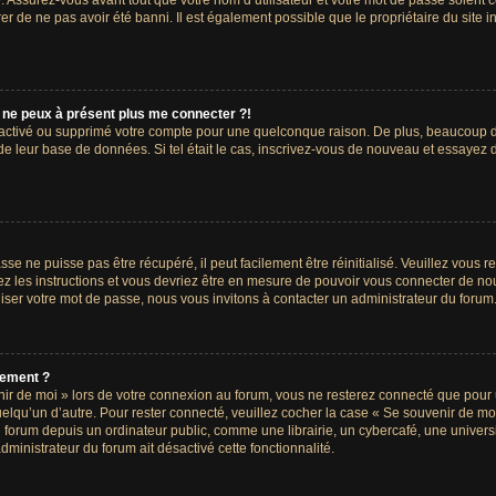
 Assurez-vous avant tout que votre nom d’utilisateur et votre mot de passe soient cor
r de ne pas avoir été banni. Il est également possible que le propriétaire du site i
s ne peux à présent plus me connecter ?!
désactivé ou supprimé votre compte pour une quelconque raison. De plus, beaucoup
lle de leur base de données. Si tel était le cas, inscrivez-vous de nouveau et essayez
e ne puisse pas être récupéré, il peut facilement être réinitialisé. Veuillez vous 
ez les instructions et vous devriez être en mesure de pouvoir vous connecter de n
iser votre mot de passe, nous vous invitons à contacter un administrateur du forum
uement ?
ir de moi » lors de votre connexion au forum, vous ne resterez connecté que pour
quelqu’un d’autre. Pour rester connecté, veuillez cocher la case « Se souvenir de m
rum depuis un ordinateur public, comme une librairie, un cybercafé, une université
dministrateur du forum ait désactivé cette fonctionnalité.