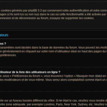
s cookies générés par phpBB 3.3 qui conservent votre authentification et votre con
ges (s’ils sont lus ou non lus) dans le cas où cette fonctionnalité a été activée pa
onnexion et de déconnexion au forum, essayez de supprimer les cookies.
ateurs
res ?
vos paramètres sont stockés dans la base de données du forum. Vous pouvez les modi
trouve généralement en cliquant sur votre nom d’utilisateur situé en haut des pages 
 préférences.
ateur de la liste des utilisateurs en ligne ?
ur, sous « Préférences du forum », vous trouverez l’option « Masquer mon statut en l
 des modérateurs et de vous-même. Vous serez alors comptabilisé comme étant un uti
glée sur un fuseau horaire différent du vôtre. Si tel était le cas, veuillez vous rendre
r votre zone adéquate, par exemple Londres, Paris, New York, Sydney, etc. Veuillez n