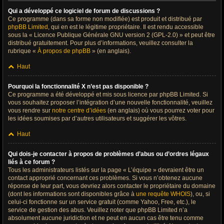
Qui a développé ce logiciel de forum de discussions ?
Ce programme (dans sa forme non modifiée) est produit et distribué par
phpBB Limited
, qui en est le légitime propriétaire. Il est rendu accessible
sous la « Licence Publique Générale GNU version 2 (GPL-2.0) » et peut être
distribué gratuitement. Pour plus d’informations, veuillez consulter la
rubrique «
À propos de phpBB
» (en anglais).
Haut
Pourquoi la fonctionnalité X n’est pas disponible ?
Ce programme a été développé et mis sous licence par phpBB Limited. Si
vous souhaitez proposer l’intégration d’une nouvelle fonctionnalité, veuillez
vous rendre sur
notre centre d’idées
(en anglais) où vous pourrez voter pour
les idées soumises par d’autres utilisateurs et suggérer les vôtres.
Haut
Qui dois-je contacter à propos de problèmes d’abus ou d’ordres légaux
liés à ce forum ?
Tous les administrateurs listés sur la page « L’équipe » devraient être un
contact approprié concernant ces problèmes. Si vous n’obtenez aucune
réponse de leur part, vous devriez alors contacter le propriétaire du domaine
(dont les informations sont disponibles grâce à
une requête WHOIS
), ou, si
celui-ci fonctionne sur un service gratuit (comme Yahoo, Free, etc.), le
service de gestion des abus. Veuillez noter que phpBB Limited n’a
absolument aucune juridiction et ne peut en aucun cas être tenu comme