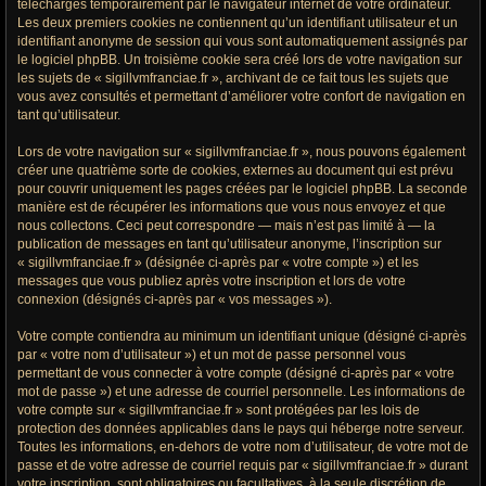
téléchargés temporairement par le navigateur internet de votre ordinateur.
Les deux premiers cookies ne contiennent qu’un identifiant utilisateur et un
identifiant anonyme de session qui vous sont automatiquement assignés par
le logiciel phpBB. Un troisième cookie sera créé lors de votre navigation sur
les sujets de « sigillvmfranciae.fr », archivant de ce fait tous les sujets que
vous avez consultés et permettant d’améliorer votre confort de navigation en
tant qu’utilisateur.
Lors de votre navigation sur « sigillvmfranciae.fr », nous pouvons également
créer une quatrième sorte de cookies, externes au document qui est prévu
pour couvrir uniquement les pages créées par le logiciel phpBB. La seconde
manière est de récupérer les informations que vous nous envoyez et que
nous collectons. Ceci peut correspondre — mais n’est pas limité à — la
publication de messages en tant qu’utilisateur anonyme, l’inscription sur
« sigillvmfranciae.fr » (désignée ci-après par « votre compte ») et les
messages que vous publiez après votre inscription et lors de votre
connexion (désignés ci-après par « vos messages »).
Votre compte contiendra au minimum un identifiant unique (désigné ci-après
par « votre nom d’utilisateur ») et un mot de passe personnel vous
permettant de vous connecter à votre compte (désigné ci-après par « votre
mot de passe ») et une adresse de courriel personnelle. Les informations de
votre compte sur « sigillvmfranciae.fr » sont protégées par les lois de
protection des données applicables dans le pays qui héberge notre serveur.
Toutes les informations, en-dehors de votre nom d’utilisateur, de votre mot de
passe et de votre adresse de courriel requis par « sigillvmfranciae.fr » durant
votre inscription, sont obligatoires ou facultatives, à la seule discrétion de