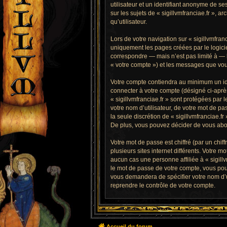
utilisateur et un identifiant anonyme de s
sur les sujets de « sigillvmfranciae.fr », a
qu’utilisateur.
Lors de votre navigation sur « sigillvmfra
uniquement les pages créées par le logici
correspondre — mais n’est pas limité à — la
« votre compte ») et les messages que vous
Votre compte contiendra au minimum un ide
connecter à votre compte (désigné ci-après
« sigillvmfranciae.fr » sont protégées par
votre nom d’utilisateur, de votre mot de pas
la seule discrétion de « sigillvmfranciae.
De plus, vous pouvez décider de vous abon
Votre mot de passe est chiffré (par un chi
plusieurs sites internet différents. Votre 
aucun cas une personne affiliée à « sigill
le mot de passe de votre compte, vous pouv
vous demandera de spécifier votre nom d’ut
reprendre le contrôle de votre compte.
Accueil du forum