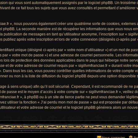
ession qui vous sont automatiquement assignés par le logiciel phpBB. Un troisième c
rchivant de ce fait tous les sujets que vous avez consultés et permettant d’améliorer 
nciae.fr », nous pouvons également créer une quatrième sorte de cookies, externes
el phpBB. La seconde manière est de récupérer les informations que vous nous en
 publication de messages en tant qu’utilisateur anonyme, l’inscription sur « sigill
 publiez après votre inscription et lors de votre connexion (désignés ci-après par
ntifiant unique (désigné ci-après par « votre nom d’utilisateur ») et un mot de p
 par « votre mot de passe ») et une adresse de courriel personnelle. Les informat
 les lois de protection des données applicables dans le pays qui héberge notre serv
se et de votre adresse de courriel requis par « sigillvmfranciae.fr » durant votre insc
fr ». Dans tous les cas, vous pouvez contrôler quelles informations de votre compte
ner ou non à la liste de diffusion du logiciel phpBB depuis une option disponible 
ffrage à sens unique) afin qu’il soit sécurisé. Cependant, il est recommandé de ne p
mot de passe est le moyen d’accès à votre compte sur « sigillvmfranciae.fr », veille
vmfranciae.fr », à phpBB ou à un site de tierce partie ne peut vous demander légiti
ez utiliser la fonction « J’ai perdu mon mot de passe » qui est proposée par défaut 
ilisateur et votre adresse de courriel et le logiciel phpBB générera alors un nouv
Nous contacter
Su