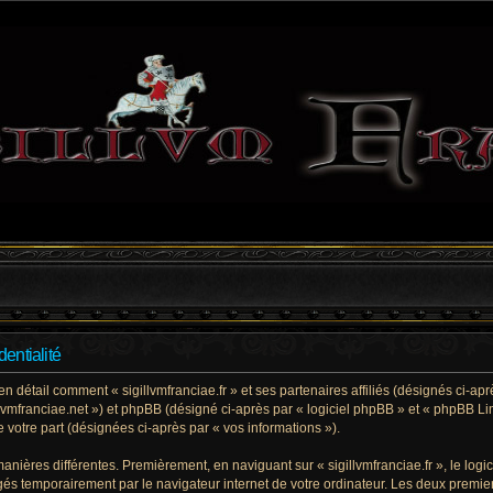
dentialité
en détail comment « sigillvmfranciae.fr » et ses partenaires affiliés (désignés ci-apr
illvmfranciae.net ») et phpBB (désigné ci-après par « logiciel phpBB » et « phpBB Lim
de votre part (désignées ci-après par « vos informations »).
anières différentes. Premièrement, en naviguant sur « sigillvmfranciae.fr », le lo
argés temporairement par le navigateur internet de votre ordinateur. Les deux premie