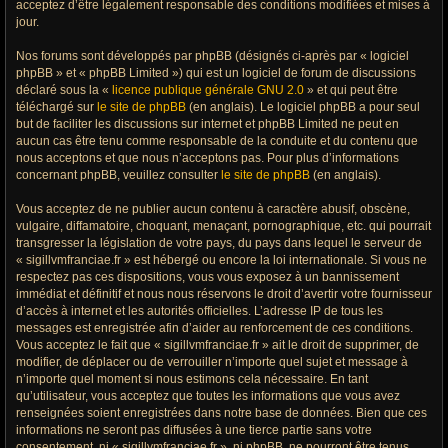
acceptez d’être légalement responsable des conditions modifiées et mises à
jour.
Nos forums sont développés par phpBB (désignés ci-après par « logiciel
phpBB » et « phpBB Limited ») qui est un logiciel de forum de discussions
déclaré sous la «
licence publique générale GNU 2.0
» et qui peut être
téléchargé sur
le site de phpBB
(en anglais). Le logiciel phpBB a pour seul
but de faciliter les discussions sur internet et phpBB Limited ne peut en
aucun cas être tenu comme responsable de la conduite et du contenu que
nous acceptons et que nous n’acceptons pas. Pour plus d’informations
concernant phpBB, veuillez consulter
le site de phpBB
(en anglais).
Vous acceptez de ne publier aucun contenu à caractère abusif, obscène,
vulgaire, diffamatoire, choquant, menaçant, pornographique, etc. qui pourrait
transgresser la législation de votre pays, du pays dans lequel le serveur de
« sigillvmfranciae.fr » est hébergé ou encore la loi internationale. Si vous ne
respectez pas ces dispositions, vous vous exposez à un bannissement
immédiat et définitif et nous nous réservons le droit d’avertir votre fournisseur
d’accès à internet et les autorités officielles. L’adresse IP de tous les
messages est enregistrée afin d’aider au renforcement de ces conditions.
Vous acceptez le fait que « sigillvmfranciae.fr » ait le droit de supprimer, de
modifier, de déplacer ou de verrouiller n’importe quel sujet et message à
n’importe quel moment si nous estimons cela nécessaire. En tant
qu’utilisateur, vous acceptez que toutes les informations que vous avez
renseignées soient enregistrées dans notre base de données. Bien que ces
informations ne seront pas diffusées à une tierce partie sans votre
consentement, ni « sigillvmfranciae.fr », ni phpBB, ne pourront être tenus