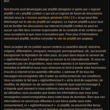
jour.
Nos forums sont développés par phpBB (désignés ci-après par « logiciel
phpBB » et « phpBB Limited ») qui est un logiciel de forum de discussions
déclaré sous la «
licence publique générale GNU 2.0
» et qui peut être
téléchargé sur
le site de phpBB
(en anglais). Le logiciel phpBB a pour seul
but de faciliter les discussions sur internet et phpBB Limited ne peut en
aucun cas être tenu comme responsable de la conduite et du contenu que
nous acceptons et que nous n’acceptons pas. Pour plus d’informations
concernant phpBB, veuillez consulter
le site de phpBB
(en anglais).
Vous acceptez de ne publier aucun contenu à caractère abusif, obscène,
vulgaire, diffamatoire, choquant, menaçant, pornographique, etc. qui pourrait
transgresser la législation de votre pays, du pays dans lequel le serveur de
« sigillvmfranciae.fr » est hébergé ou encore la loi internationale. Si vous ne
respectez pas ces dispositions, vous vous exposez à un bannissement
immédiat et définitif et nous nous réservons le droit d’avertir votre fournisseur
d’accès à internet et les autorités officielles. L’adresse IP de tous les
messages est enregistrée afin d’aider au renforcement de ces conditions.
Vous acceptez le fait que « sigillvmfranciae.fr » ait le droit de supprimer, de
modifier, de déplacer ou de verrouiller n’importe quel sujet et message à
n’importe quel moment si nous estimons cela nécessaire. En tant
qu’utilisateur, vous acceptez que toutes les informations que vous avez
renseignées soient enregistrées dans notre base de données. Bien que ces
informations ne seront pas diffusées à une tierce partie sans votre
consentement, ni « sigillvmfranciae.fr », ni phpBB, ne pourront être tenus
comme responsables en cas de tentative de piratage informatique visant à