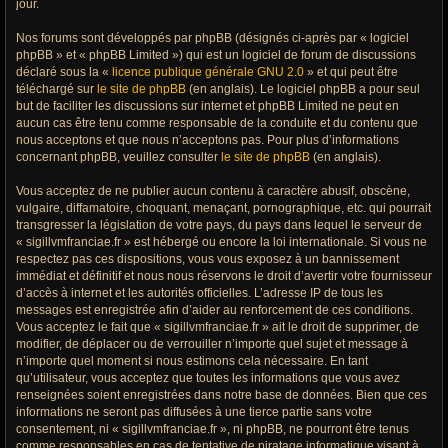
jour.
Nos forums sont développés par phpBB (désignés ci-après par « logiciel
phpBB » et « phpBB Limited ») qui est un logiciel de forum de discussions
déclaré sous la «
licence publique générale GNU 2.0
» et qui peut être
téléchargé sur
le site de phpBB
(en anglais). Le logiciel phpBB a pour seul
but de faciliter les discussions sur internet et phpBB Limited ne peut en
aucun cas être tenu comme responsable de la conduite et du contenu que
nous acceptons et que nous n’acceptons pas. Pour plus d’informations
concernant phpBB, veuillez consulter
le site de phpBB
(en anglais).
Vous acceptez de ne publier aucun contenu à caractère abusif, obscène,
vulgaire, diffamatoire, choquant, menaçant, pornographique, etc. qui pourrait
transgresser la législation de votre pays, du pays dans lequel le serveur de
« sigillvmfranciae.fr » est hébergé ou encore la loi internationale. Si vous ne
respectez pas ces dispositions, vous vous exposez à un bannissement
immédiat et définitif et nous nous réservons le droit d’avertir votre fournisseur
d’accès à internet et les autorités officielles. L’adresse IP de tous les
messages est enregistrée afin d’aider au renforcement de ces conditions.
Vous acceptez le fait que « sigillvmfranciae.fr » ait le droit de supprimer, de
modifier, de déplacer ou de verrouiller n’importe quel sujet et message à
n’importe quel moment si nous estimons cela nécessaire. En tant
qu’utilisateur, vous acceptez que toutes les informations que vous avez
renseignées soient enregistrées dans notre base de données. Bien que ces
informations ne seront pas diffusées à une tierce partie sans votre
consentement, ni « sigillvmfranciae.fr », ni phpBB, ne pourront être tenus
comme responsables en cas de tentative de piratage informatique visant à